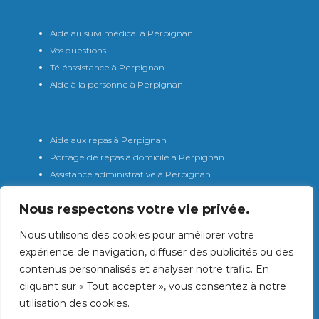
Aide au suivi médical à Perpignan
Vos questions
Téléassistance à Perpignan
Aide à la personne à Perpignan
Aide aux repas à Perpignan
Portage de repas à domicile à Perpignan
Assistance administrative à Perpignan
Nous respectons votre vie privée.
Aide à domicile à Perpignan
Nous utilisons des cookies pour améliorer votre
Tarifs/aides financières
expérience de navigation, diffuser des publicités ou des
Gestion des cookies
contenus personnalisés et analyser notre trafic. En
Mentions légales
cliquant sur « Tout accepter », vous consentez à notre
utilisation des cookies.